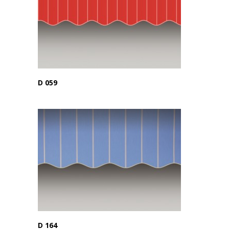
D 059
D 164