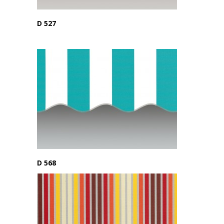
D 527
D 568