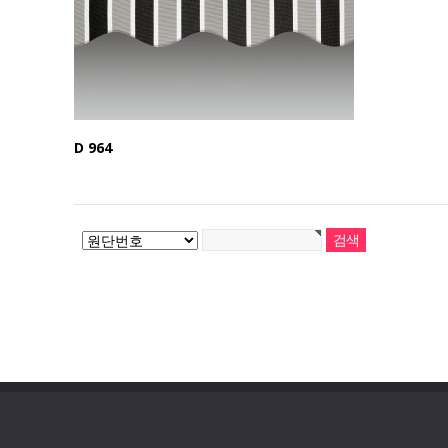
D 964