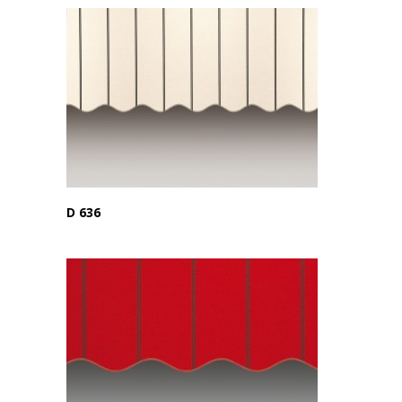
D 636