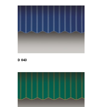
D 043